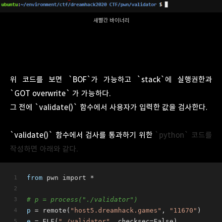
새빨간 바이너리
위 코드를 보면 `BOF`가 가능하고 `stack`에 실행권한과
`GOT overwrite` 가 가능하다.
그 전에 `validate()` 함수에서 사용자가 입력한 값을 검사한다.
`validate()` 함수에서 검사를 통과하기 위한
`python` 코드를
작성하면 아래와 같다.
from
 pwn import *
# p = process("./validator")
p
 = remote(
"host5.dreamhack.games"
, 
"11670"
)
e
 = ELF(
"./validator"
, checksec=False)