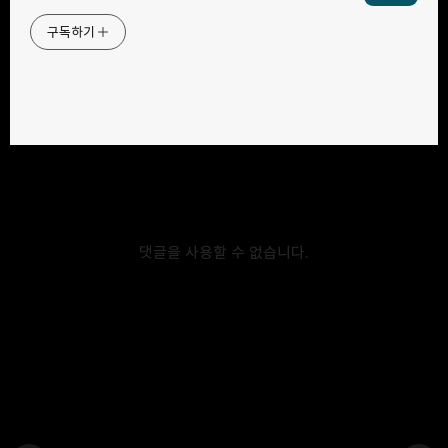
구독하기
카카오톡
라인
트위터
구독하기
카카오스토리
밴드
네이버 블로그
Pocke
2020.10.12
[DamCTF 2020] write up
WEB / finger-warmup 문제 사이트에 접속하면 아래 사진 처럼
댓글을 사용할 수 없습니다.
클릭하는 링크가 나온다. 클릭하면 똑같은 페이지 이지만, 주소 뒤에
랜덤한 값이 따라 붙는다. 문제 힌트에 `requests` 모듈과
`beautifulsoup` 모듈을 사용하라고 되어 있어, `a` 태그를 크롤링해
계속 클릭하면 flag를 획득 할 수 있을 거라고 생각했다. import
requests import bs4 import time url = "https://finger-
warmup.chals.damctf.xyz/" s = requests.session() res =
s.get(url) while True: html = bs4.BeautifulSoup(res.text,
"html.parser") href = html….