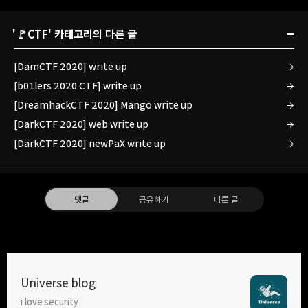
'
🚩CTF
' 카테고리의 다른 글
[DamCTF 2020] write up
[b01lers 2020 CTF] write up
[DreamhackCTF 2020] Mango write up
[DarkCTF 2020] web write up
[DarkCTF 2020] newPaX write up
댓글
공유하기
다른 글
Universe blog
i love security