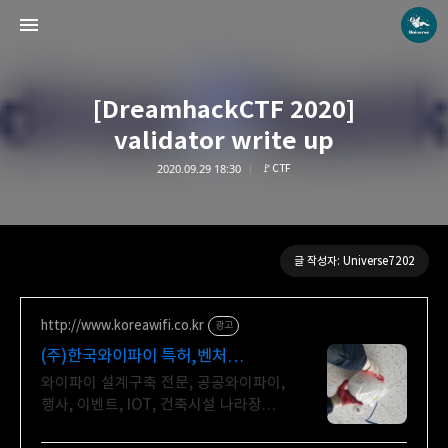
[DreamhackCTF 2020]
validator write up
2020.09.29 18:30
🚩CTF
Universe blog
Universe7202
글 작성자: Universe7202
http://www.koreawifi.co.kr
광고
(주)한국와이파이 특허,벤처
관급공사, 건설공사 가능
와이파이 설계구축 전문, 공공와이파이,
행사, 이벤트, IOT, 건축시설 나라장터
입찰 가능 기업, 성공사업의 지름길