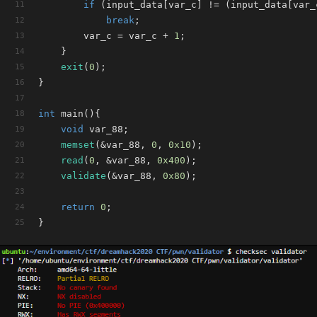
if
 (input_data[var_c] != (input_data[var_
break
;
        var_c = var_c + 
1
;
    }
exit
(
0
);
}
int
main
()
{
void
 var_88;
memset
(&var_88, 
0
, 
0x10
);
read
(
0
, &var_88, 
0x400
);
validate
(&var_88, 
0x80
);
return
0
;
}