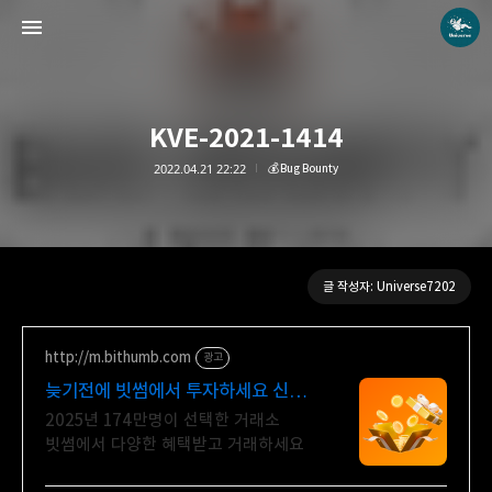
KVE-2021-1414
2022.04.21 22:22
💰Bug Bounty
Universe blog
Universe7202
글 작성자: Universe7202
http://m.bithumb.com
광고
늦기전에 빗썸에서 투자하세요 신규
가입 시 5만원 혜택
2025년 174만명이 선택한 거래소
빗썸에서 다양한 혜택받고 거래하세요