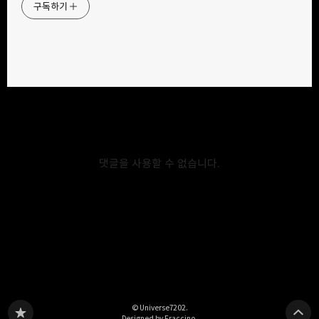
구독하기
카카오스토리
밴드
네이버 블로그
Pocke
2022.04.21
NBB-2217
📅 Timeline 2021-12-21: Reported vulnerability. 2021-12-
댓글을 사용할 수 없습니다.
22: Checked report. 2021-12-22: Verified a vulnerability and
reported to dev department. 2022-01-12: Fixed a
Vulnerability. 2022-02-08: Bounty time.
© Universe7202.
Designed by Fraccino.