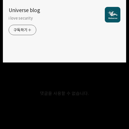
Universe blog
i love security
구독하기
카카오톡
라인
트위터
구독하기
카카오스토리
밴드
네이버 블로그
Pocke
2020.08.05
[pwnable.xyz] note v2 write up
해당 바이너리에는 아래와 같은 보안 기법이 적용되어 있다. 또한 아래
댓글을 사용할 수 없습니다.
사진처럼 여러개의 사용자 정의 함수들의 존재하는 것을 볼 수 있다.
사용자 정의 함수들 중 아래 make_note() 함수를 보자. 기본적으로
0x28 만큼 공간을 할당하고, 사용자로 부터 크기를 입력받아 공간을
할당한다. 만약 *(addr + 0x20) 에 값이 들어가 있으면 공간을 할당
하지 않는다. void make_note(){ if(count