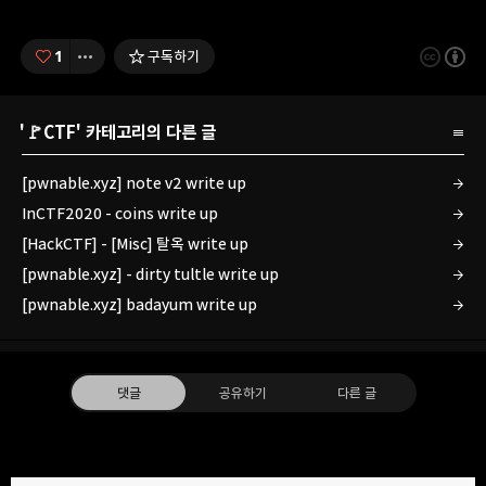
1
구독하기
'
🚩CTF
' 카테고리의 다른 글
[pwnable.xyz] note v2 write up
InCTF2020 - coins write up
[HackCTF] - [Misc] 탈옥 write up
[pwnable.xyz] - dirty tultle write up
[pwnable.xyz] badayum write up
댓글
공유하기
다른 글