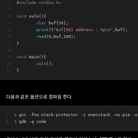
#
include
<stdio.h>
void
vuln
()
{
char
 buf[
50
];
printf
(
"buf[50] address : %p\n"
,buf);
read
(
0
,buf,
100
);
}
void
main
()
{
vuln
();
}
다음과 같은 옵션으로 컴파일 한다.
$ 
gcc -fno-stack-protector -z execstack -no-pie -o
$ 
gdb -q code