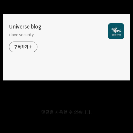
Universe blog
i love security
구독하기
카카오톡
라인
트위터
구독하기
카카오스토리
밴드
네이버 블로그
Pocke
2019.12.08
[PHP] password_hash와 password_verify로
패스워드 안전하게 관리하기
댓글을 사용할 수 없습니다.
DB에 패스워드를 안전하게 저장하기 위해서는 단방향 해시 함수를
사용하게 된다. 이유는 DB가 외부로 유출 되었을 때, 패스워드의 평문을
알아내기 어렵게 하기 위해서 이다. php에서 사용자의 패스워드를 해시