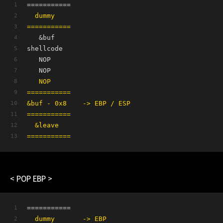
===========
  dummy
===========
   &buf
shellcode
   NOP      
   NOP        
   NOP
===========
&buf - 0x8    -> EBP / ESP
===========
  &leave 
===========
< POP EBP >
===========
  dummy       -> EBP