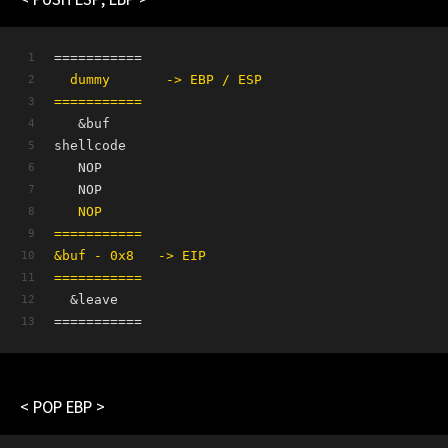
===========
  dummy       -> EBP / ESP
===========
   &buf
shellcode
   NOP      
   NOP        
   NOP
===========
&buf - 0x8   -> EIP
===========
  &leave   
===========   
< POP EBP >