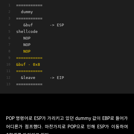
===========
  dummy       
===========  
   &buf       -> ESP
shellcode
   NOP      
   NOP        
   NOP
===========
&buf - 0x8 
===========
  &leave      -> EIP
===========  
POP 명령어로 ESP가 가리키고 있던 dummy 값이 EBP로 들어가
어디론가 점프했다. 마찬가지로 POP으로 인해 ESP가 이동하여