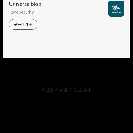
Universe blog
i love security
구독하기
카카오톡
라인
트위터
구독하기
카카오스토리
밴드
네이버 블로그
Pocke
2022.09.07
Spring boot
HandlerMethodArgumentResolver
댓글을 사용할 수 없습니다.
https://starkying.tistory.com/entry/Spring-MVC-
%E2%80%94-HandlerMethodArgumentResolver-
%EC%82%AC%EC%9A%A9%ED%95%98%EA%B8%B0