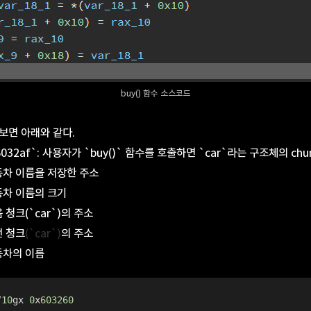
buy() 함수 소스코드
보면 아래와 같다.
0x6032af`: 사용자가 `buy()` 함수를 호출하면 `car`라는 구조체의 c
 자동차 이름을 저장한 주소
자동차 이름의 크기
음 청크(`car`)의 주소
전 청크
(`car`)
의 주소
자동차의 이름
/
10
gx 
0
x
603260