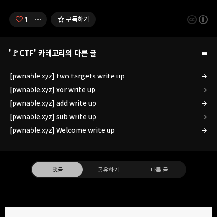
1
구독하기
'
🚩CTF
' 카테고리의 다른 글
[pwnable.xyz] two targets write up
[pwnable.xyz] xor write up
[pwnable.xyz] add write up
[pwnable.xyz] sub write up
[pwnable.xyz] Welcome write up
댓글
공유하기
다른 글