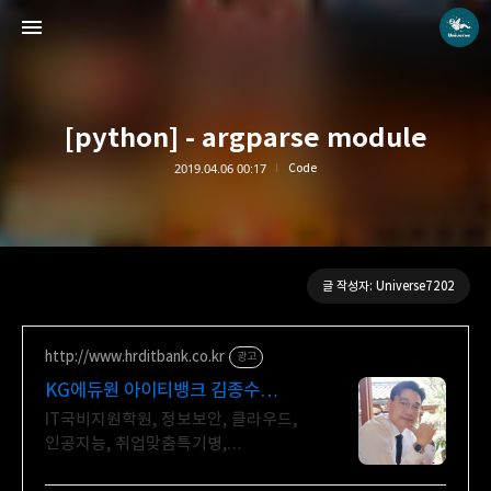
[python] - argparse module
2019.04.06 00:17
Code
Universe blog
Universe7202
글 작성자: Universe7202
http://www.hrditbank.co.kr
광고
KG에듀원 아이티뱅크 김종수
27년경력전문가 IT취업상담
IT국비지원학원, 정보보안, 클라우드,
인공지능, 취업맞춤특기병,
국비취업교육.