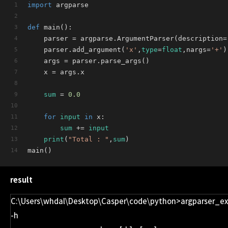
import
 argparse
def
main
():
	parser = argparse.ArgumentParser(description=
	parser.add_argument(
'x'
,
type
=
float
,nargs=
'+'
)
	args = parser.parse_args()
	x = args.x
sum
 = 
0.0
for
input
in
 x:
sum
 += 
input
print
(
"Total : "
,
sum
)
main()
result
C:\Users\whdal\Desktop\Casper\code\python>argparser_e
-h