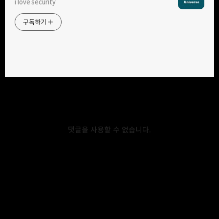
i love security
구독하기
카카오톡
라인
트위터
구독하기
카카오스토리
밴드
네이버 블로그
Pocke
2019.04.06
[python] – sha256 암호화 및 복호화
hashlib 모듈을 사용하여 암호화 복호화가 가능하다. 단, 복호화는
댓글을 사용할 수 없습니다.
한글자로 암호화된 값만 복호화가 가능하다. [SHA-256 Encrypt]
import hashlib str = "test"
print(hashlib.sha256(str.encode()).hexdigest()) # Result #
9f86d081884c7d659a2feaa0c55ad015a3bf4f1b2b0b822cd15
d6c15b0f00a08 [SHA-256 Decrypt] sha-256 복호화는 한글자로
암호화된 값을 복호화하는 해시 테이블을 만들어서 복호화를 한다.
import hashlib str =
"""ca978112ca1bbdcafac231b39a23dc4da786eff8147c4e72