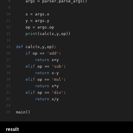
	args = parser.parse_args()
	x = args.x
	y = args.y
	op = args.op
print
(calc(x,y,op))
def
calc
(
x,y,op
):
if
 op == 
'add'
:
return
 x+y
elif
 op == 
'sub'
:
return
 x-y
elif
 op == 
'mul'
:
return
 x*y
elif
 op == 
'div'
:
return
 x/y
main()
result