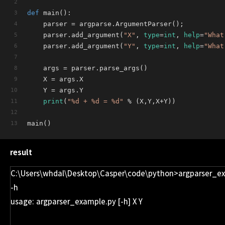
def
main
():
	parser = argparse.ArgumentParser();
	parser.add_argument(
"X"
, 
type
=
int
, 
help
=
"What
	parser.add_argument(
"Y"
, 
type
=
int
, 
help
=
"What
	args = parser.parse_args()
	X = args.X
	Y = args.Y
print
(
"%d + %d = %d"
 % (X,Y,X+Y))
main()
result
C:\Users\whdal\Desktop\Casper\code\python>argparser_e
-h
usage: argparser_example.py [-h] X Y