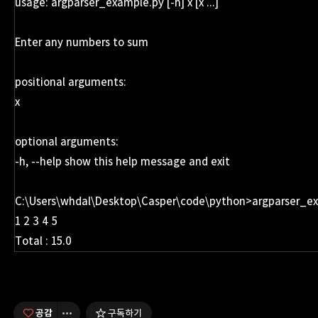
usage: argparser_example.py [-h] x [x ...]
Enter any numbers to sum
positional arguments:
x
optional arguments:
-h, --help show this help message and exit
C:\Users\whdal\Desktop\Casper\code\python>argparser_e
1 2 3 4 5
Total : 15.0
공감
구독하기