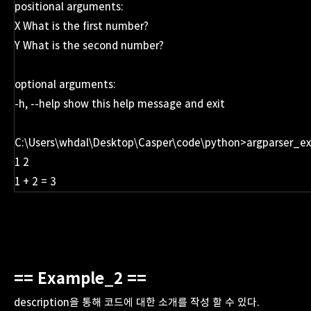
positional arguments:
X What is the first number?
Y What is the second number?
optional arguments:
-h, --help show this help message and exit
C:\Users\whdal\Desktop\Casper\code\python>argparser_e
1 2
1 + 2 = 3
== Example_2 ==
description을 통해 코드에 대한 소개를 작성 할 수 있다.