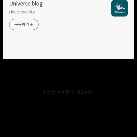
Universe blog
i love security
구독하기
카카오톡
라인
트위터
구독하기
카카오스토리
밴드
네이버 블로그
Pocke
2019.10.12
[jquery] - this를 이용한 코드 중복 방지
jquery 사용시 같은 class나 id를 가진 태그가 예를들어 클릭이
댓글을 사용할 수 없습니다.
되었을때 각 상황에 맞는 함수를 실행하려고 한다면 비효율적으로 작성
할 수도 있다. 하지만 this 를 사용하면 코드의 길이와 중복을 피할 수
있다. 아래 코드를 예로 들어 설명하겠다. Security web system hack
server webhack 우선 서브 카테고리를 숨기고 메인 카테고리를
클릭했을 때, 그에 해당하는 서브 카테고리를 펼치거나 접어보려고 한다.
하지만 main class는 2개이기 때문에 각각의 상황에 맞는 코드를