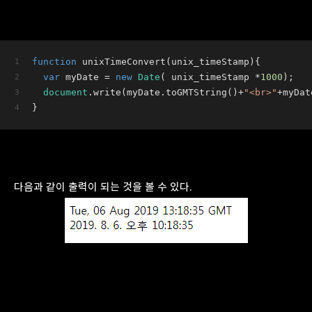
function
unixTimeConvert
(
unix_timeStamp
)
{
var
 myDate = 
new
Date
( unix_timeStamp *
1000
);
document
.write(myDate.toGMTString()+
"<br>"
+myDat
}
다음과 같이 출력이 되는 것을 볼 수 있다.