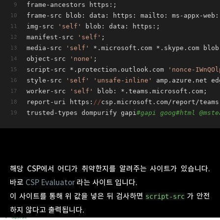
frame-ancestors https:;
frame-src blob: data: https: mailto: ms-appx-web:
img-src 
'self'
 blob: data: https:;
manifest-src 
'self'
;
media-src 
'self'
 *.microsoft.com *.skype.com blob
object-src 
'none'
;
script-src *.protection.outlook.com 
'nonce-IWnQOl
style-src 
'self'
'unsafe-inline'
 amp.azure.net ed
worker-src 
'self'
 blob: *.teams.microsoft.com;
report-uri https:
//
csp.microsoft.com/report/teams
trusted-types dompurify gapi
#gapi goog#html @mste
해당 CSP에서 어디가 취약한지를 알려주는 사이트가 있습니다.
바로
CSP Evaluator
라는 사이트 입니다.
이 사이트를 통해 위 값을 넣은 뒤 검사하면
가 안전
script-src
하지 않다고 출력됩니다.