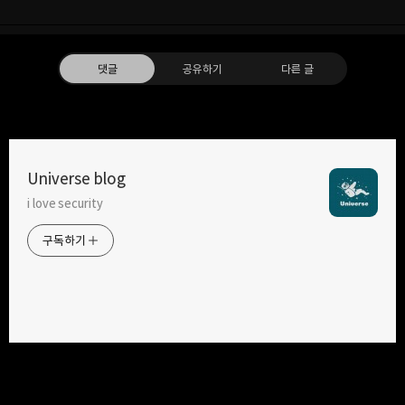
댓글
공유하기
다른 글
Universe blog
i love security
구독하기
카카오톡
라인
트위터
구독하기
카카오스토리
밴드
네이버 블로그
Pocke
2022.05.28
처음으로 CVE 발급 받은.ssul [CVE-2022-29452]