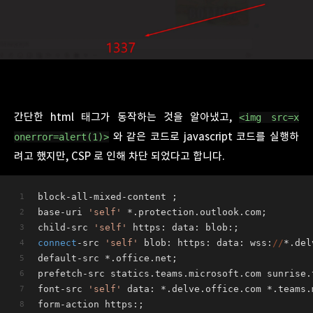
간단한 html 태그가 동작하는 것을 알아냈고,
<img src=x
와 같은 코드로 javascript 코드를 실행하
onerror=alert(1)>
려고 했지만, CSP 로 인해 차단 되었다고 합니다.
block-all-mixed-content ;
base-uri 
'self'
 *.protection.outlook.com;
child-src 
'self'
 https: data: blob:;
connect
-src 
'self'
 blob: https: data: wss:
//
*.del
default-src *.office.net;
prefetch-src statics.teams.microsoft.com sunrise.
font-src 
'self'
 data: *.delve.office.com *.teams.
form-action https:;