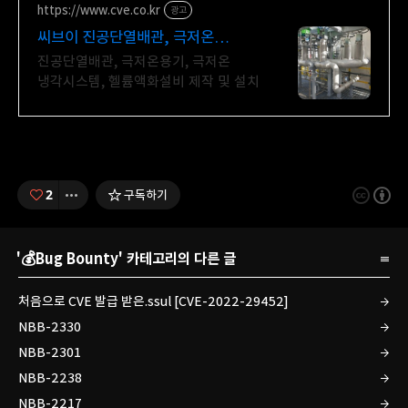
https://www.cve.co.kr
광고
씨브이 진공단열배관, 극저온
극저온용기 제작
진공단열배관, 극저온용기, 극저온
냉각시스템, 헬륨액화설비 제작 및 설치
2
구독하기
'
💰Bug Bounty
' 카테고리의 다른 글
처음으로 CVE 발급 받은.ssul [CVE-2022-29452]
NBB-2330
NBB-2301
NBB-2238
NBB-2217