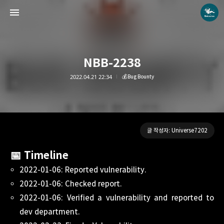
NBB-2238
2022.04.21 22:34
💰Bug Bounty
Universe blog
Universe7202
글 작성자: Universe7202
📅 Timeline
2022-01-06: Reported vulnerability.
2022-01-06: Checked report.
2022-01-06: Verified a vulnerability and reported to
dev department.