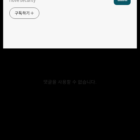
i love security
구독하기
카카오톡
라인
트위터
구독하기
카카오스토리
밴드
네이버 블로그
Pocke
2022.04.21
NBB-2330
📅 Timeline 2022-03-14: Reported vulnerability. 2022-03-
댓글을 사용할 수 없습니다.
14: Checked report. 2022-03-16: Verified a vulnerability and
reported to dev department. 2022-04-21: Fixed a
Vulnerability. Comming soon.