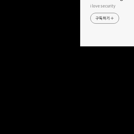
i love security
구독하기
구독하기
2022.07.21
[분석 일기] - EJS, Server
Node
Side Template Injection
분석과
밴드
to RCE (CVE-2022-29078)
🚪 In
풀다가
🚪 Intro 2022년 4월달에 nodejs 의
바로 No
모듈인 EJS에서 RCE 취약점이
`que
발견되었습니다. 맨 아래 Reference 에
depre
있는 링크를 참고하여 어떻게 EJS에서
query
RCE가 가능한지를 분석해 봤습니다.
문서에 
취약한 EJS 버전은 `3.1.6` 이하
설명은
버전입니다. 해당 취약점은 `3.1.7`에서
quer
패치 되었습니다. 💡Analysis 환경 세팅을
사용방
위해 아래와 같은 명령어로 취약한 EJS
설명하고
버전을 설치해 줍니다. npm install
첫번째 
ejs@3.1.6 이후 간단한 코드를 작성하여