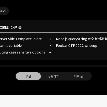
하기
테고리의 다른 글
[분석 일기] - EJS, Server Side Template Injection to RCE (CVE-2022-29078)
Node.js querystring 함수 분석과 
amic variable
Foobar CTF 2022 writeup
uting case sensitive options
댓글
공유하기
다른 글