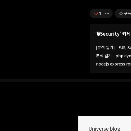
1
구독
'
🔒Security
' 카
분석 일기 - php dyn
nodejs express ro
Universe blog