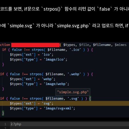
드를 보면, if문으로 `strpos()` 함수의 리턴 값이 `false` 가 아
수에 `simple.svg` 가 아니라 `simple.svg.php` 라고 업로드 하면, i