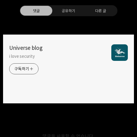
댓글
공유하기
다른 글
Universe blog
i love security
구독하기
카카오톡
라인
트위터
구독하기
카카오스토리
밴드
네이버 블로그
Pocke
2023.11.10
synology nas에서 gluetun docker를 이용하여
twitch 1080p 자동 녹화 서버 만들기
댓글을 사용할 수 없습니다.