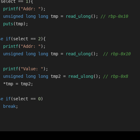
(select == 
1
){
printf
(
"Addr: "
);
unsigned
long
long
 tmp = 
read_ulong
(); 
// rbp-0x10
puts
(tmp);
se
if
(select == 
2
){
printf
(
"Addr: "
);
unsigned
long
long
 tmp = 
read_ulong
();  
// rbp-0x10
printf
(
"Value: "
);
unsigned
long
long
 tmp2 = 
read_ulong
(); 
// rbp-0x8
  *tmp = tmp2;
se
if
(select == 
0
)
break
;