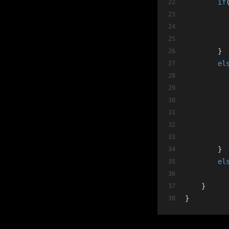
if
        }
el
          
        }
el
    }
}