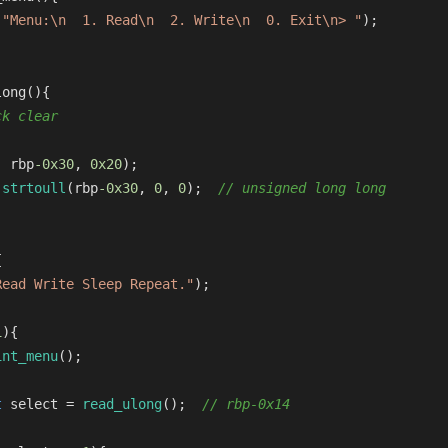
(
"Menu:\n  1. Read\n  2. Write\n  0. Exit\n> "
);
long
()
{
ck clear
, rbp
-0x30
, 
0x20
);
strtoull
(rbp
-0x30
, 
0
, 
0
);  
// unsigned long long
{
Read Write Sleep Repeat."
);
1
){
int_menu
();
t
 select = 
read_ulong
();  
// rbp-0x14