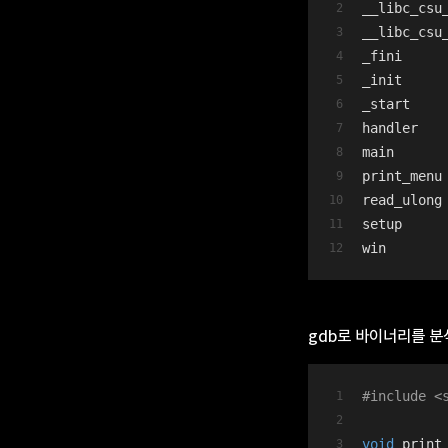
__libc_csu
__libc_csu
_fini
_init
_start
handler
main
print_menu
read_ulong
setup
win
gdb로 바이너리를 분
#
include
<
void
print