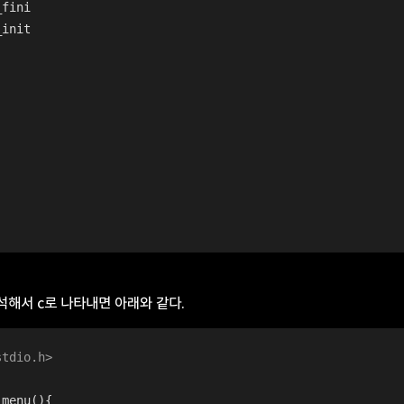
_fini
_init
석해서 c로 나타내면 아래와 같다.
stdio.h>
_menu
()
{