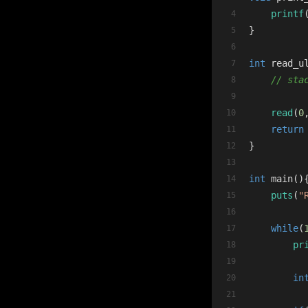
printf
}
int
read_u
// sta
read
(
0
return
}
int
main
()
puts
(
"
while
(
pr
in