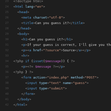
<!doctype 
html
>
<
html
lang
=
"en"
>
<
head
>
<
meta
charset
=
"utf-8"
>
<
title
>
Can you guess it?
</
title
>
</
head
>
<
body
>
<
h1
>
Can you guess it?
</
h1
>
<
p
>
If your guess is correct, I'll give you th
<
p
>
<
a
href
=
"?source"
>
Source
</
a
>
</
p
>
<
hr
>
<?php
if
 (
isset
(
$message
)) { 
?>
<
p
>
<?=
$message
?>
</
p
>
<?php
 } 
?>
<
form
action
=
"index.php"
method
=
"POST"
>
<
input
type
=
"text"
name
=
"guess"
>
<
input
type
=
"submit"
>
</
form
>
</
body
>
</
html
>