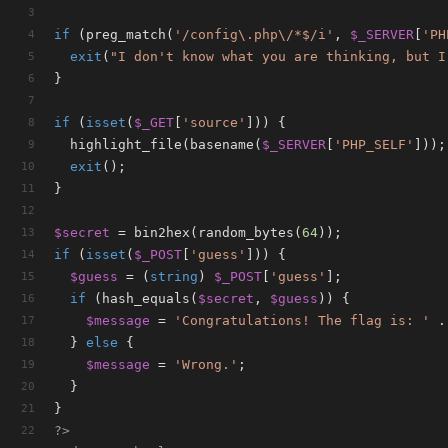
if
 (preg_match(
'/config\.php\/*$/i'
, 
$_SERVER
[
'PH
exit
(
"I don't know what you are thinking, but I
}
if
 (
isset
(
$_GET
[
'source'
])) {
  highlight_file(basename(
$_SERVER
[
'PHP_SELF'
]));
exit
();
}
$secret
 = bin2hex(random_bytes(
64
));
if
 (
isset
(
$_POST
[
'guess'
])) {
$guess
 = (
string
) 
$_POST
[
'guess'
];
if
 (hash_equals(
$secret
, 
$guess
)) {
$message
 = 
'Congratulations! The flag is: '
 .
  } 
else
 {
$message
 = 
'Wrong.'
;
  }
}
?>