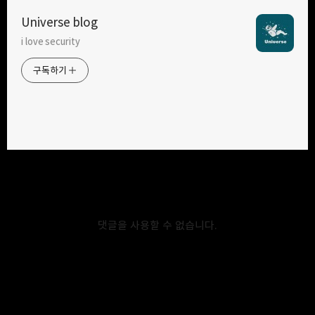
Universe blog
i love security
구독하기
카카오톡
라인
트위터
구독하기
카카오스토리
밴드
네이버 블로그
Pocke
2020.03.10
[pwnable.xyz] Hero Factory write up
pwnable.xyz 33번째 문제이다. Analyze 해당 바이너리에서 사용자
댓글을 사용할 수 없습니다.
정의 함수들을 보면 아래와 같다.
ubuntu:~/environment/ctf/pwnable.xyz/33_Hero Factory $
func challenge __libc_csu_fini __libc_csu_init _fini _init
_start createHero crossfit deleteHero floss getInt
hadouken handler main printFnc printHero printMenu
printSuperPowers setup usePower win wrestle zeroHero