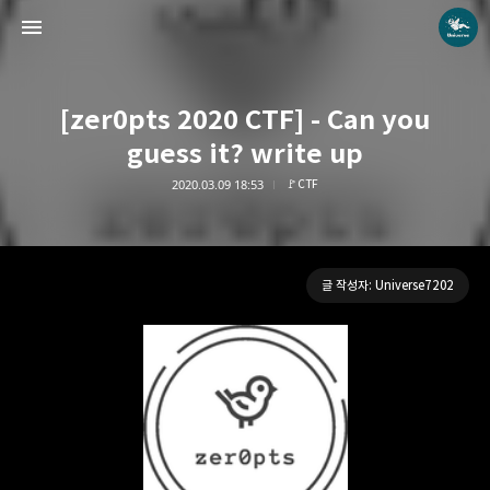
[zer0pts 2020 CTF] - Can you
guess it? write up
2020.03.09 18:53
🚩CTF
Universe blog
Universe7202
글 작성자: Universe7202