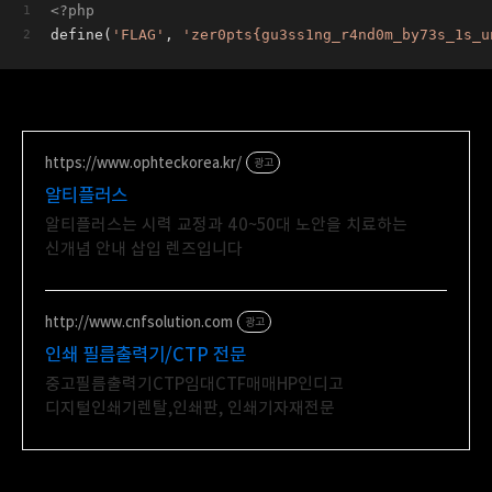
<?php
define(
'FLAG'
, 
'zer0pts{gu3ss1ng_r4nd0m_by73s_1s_u
https://www.ophteckorea.kr/
광고
알티플러스
알티플러스는 시력 교정과 40~50대 노안을 치료하는
신개념 안내 삽입 렌즈입니다
http://www.cnfsolution.com
광고
인쇄 필름출력기/CTP 전문
중고필름출력기CTP임대CTF매매HP인디고
디지털인쇄기렌탈,인쇄판, 인쇄기자재전문