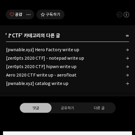
공감
구독하기
'
🚩CTF
' 카테고리의 다른 글
[pwnable.xyz] Hero Factory write up
[zer0pts 2020 CTF] - notepad write up
[zer0pts 2020 CTF] hipwn write up
Aero 2020 CTF write up - aerofloat
[pwnable.xyz] catalog write up
댓글
공유하기
다른 글