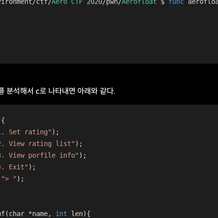
vironment
/
ctf
/
Aero
CTF
2020
/
pwn
/
Aerofloat
 $ 
func
aeroflo
를 분석해서 c로 나타내면 아래와 같다.
){
1. Set rating"
);
2. View rating list"
);
3. View porfile info"
);
4. Exit"
);
(
"> "
);
uf(char *name, 
int
 len){