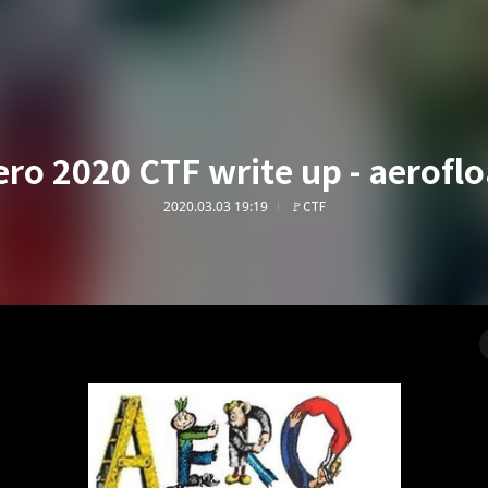
ero 2020 CTF write up - aeroflo
2020.03.03 19:19
🚩CTF