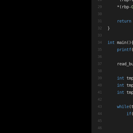
    *(rbp-
return
}
int
 main()
printf
    read_b
int
 tm
int
 tm
int
 tm
while
(
if
          