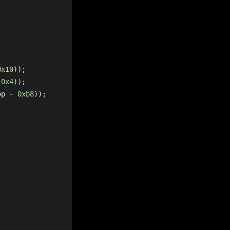
0x10
));
 
0x4
));
bp - 
0xb8
));