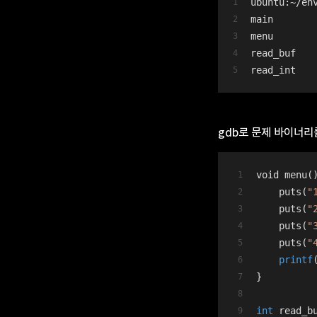
ubuntu:
~/
en
main
menu
read_buf
read_int
gdb로 문제 바이너리
void menu(
    puts(
"
    puts(
"
    puts(
"
    puts(
"
printf
}
int
 read_b