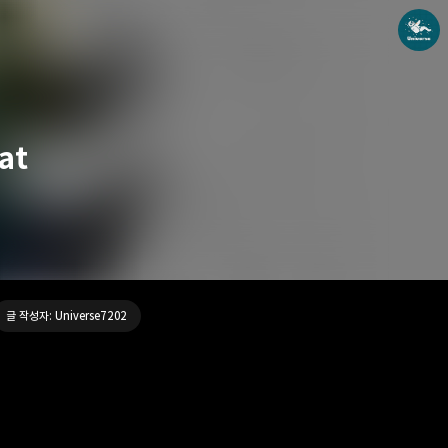
at
Universe blog
Universe7202
글 작성자: Universe7202