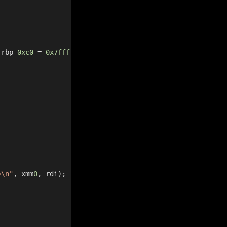
 rbp-
0xc0
 = 
0x7fffffffe4b0
>\n"
, xmm
0
, rdi);