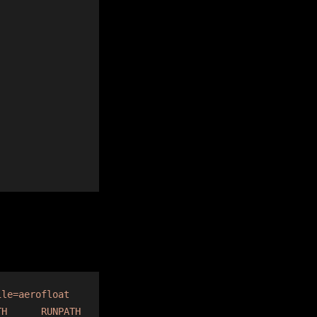
ile=aerofloat
TH
RUNPATH
Symbols
FORTIFY
Fortified