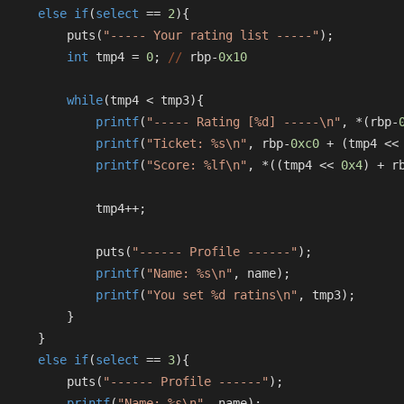
else
if
(
select
 == 
2
){
          puts(
"----- Your rating list -----"
);
int
 tmp4 = 
0
; 
//
 rbp-
0x10
while
(tmp4 < tmp3){
printf
(
"----- Rating [%d] -----\n"
, *(rbp-
printf
(
"Ticket: %s\n"
, rbp-
0xc0
 + (tmp4 <<
printf
(
"Score: %lf\n"
, *((tmp4 << 
0x4
) + r
              tmp4++;
              puts(
"------ Profile ------"
);
printf
(
"Name: %s\n"
, name);
printf
(
"You set %d ratins\n"
, tmp3);
          }
      }
else
if
(
select
 == 
3
){
          puts(
"------ Profile ------"
);
printf
(
"Name: %s\n"
, name);