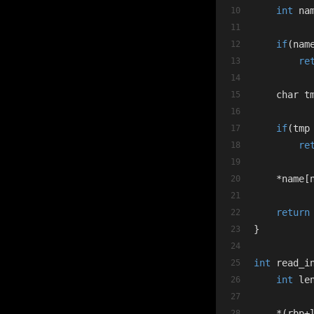
int
 na
if
(nam
re
    char t
if
(tmp
re
    *name[
return
}
int
 read_i
int
 le
    *(rbp+