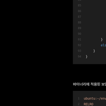
          
          
          
        }
el
    }
}
바이너리에 적용된 보안
ubuntu:~/en
RELRO