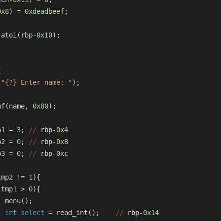
0x8
) = 
0xdeadbeef
;
 atoi(rbp-
0x10
);
{
(
"{?} Enter name: "
);
uf(name, 
0x80
);
p1 = 
3
; 
//
 rbp-
0x4
p2 = 
0
; 
//
 rbp-
0x8
p3 = 
0
; 
//
 rbp-
0xc
tmp2 != 
1
){
(tmp1 > 
0
){
  menu();
int
select
 = read_int();    
//
 rbp-
0x14