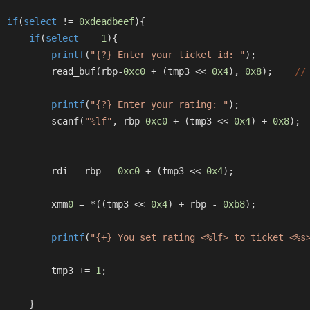
if
(
select
 != 
0xdeadbeef
){
if
(
select
 == 
1
){
printf
(
"{?} Enter your ticket id: "
);
          read_buf(rbp-
0xc0
 + (tmp3 << 
0x4
), 
0x8
);    
//
printf
(
"{?} Enter your rating: "
);
          scanf(
"%lf"
, rbp-
0xc0
 + (tmp3 << 
0x4
) + 
0x8
);
          rdi = rbp - 
0xc0
 + (tmp3 << 
0x4
);
          xmm
0
 = *((tmp3 << 
0x4
) + rbp - 
0xb8
);
printf
(
"{+} You set rating <%lf> to ticket <%s
          tmp3 += 
1
;
      }