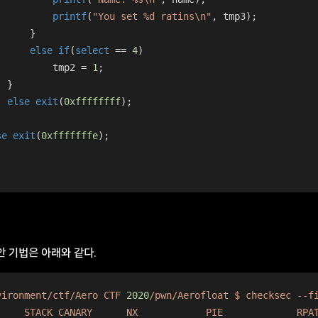
printf
(
"You set %d ratins\n"
, tmp3);
      }
else
if
(
select
 == 
4
)
          tmp2 = 
1
;
  }
else
exit
(
0xffffffff
);
se
exit
(
0xfffffffe
);
 기법은 아래와 같다.
vironment/ctf/Aero
CTF
2020
/pwn/Aerofloat
$
checksec
--f
STACK
CANARY
NX
PIE
RPA