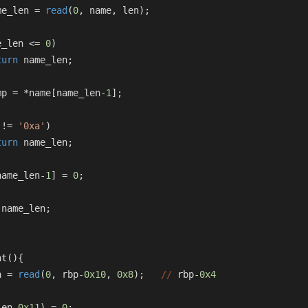
me_len = 
read
(
0
, name, len);
e_len <= 
0
)
turn
 name_len;
mp = *name[name_len-
1
];
 != 
'0xa'
)
turn
 name_len;
name_len-
1
] = 
0
;
 name_len;
nt(){
n = 
read
(
0
, rbp-
0x10
, 
0x8
);   
//
 rbp-
0x4
len-
0x11
) = 
0
;